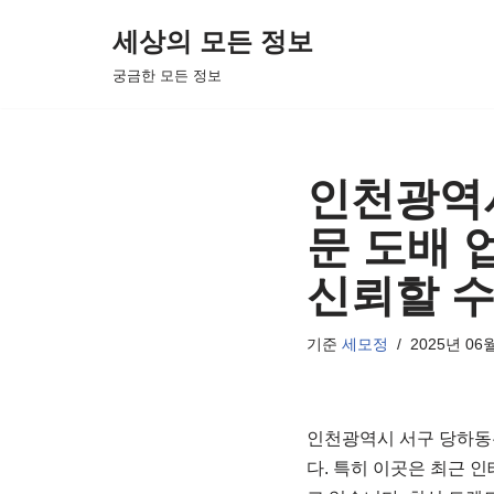
세상의 모든 정보
콘
궁금한 모든 정보
텐
츠
로
건
인천광역시
너
문 도배 업
뛰
기
신뢰할 수
기준
세모정
2025년 06
인천광역시 서구 당하동
다. 특히 이곳은 최근 