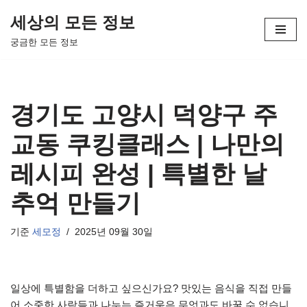
세상의 모든 정보
콘
궁금한 모든 정보
텐
츠
로
건
경기도 고양시 덕양구 주
너
뛰
교동 쿠킹클래스 | 나만의
기
레시피 완성 | 특별한 날
추억 만들기
기준
세모정
2025년 09월 30일
일상에 특별함을 더하고 싶으신가요? 맛있는 음식을 직접 만들
어 소중한 사람들과 나누는 즐거움은 무엇과도 바꿀 수 없습니