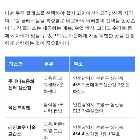
어떤 쿠킹 클래스를 선택해야 할지 고민이신가요? 삼산동 지역
의 쿠킹 클래스들을 특징별로 비교하여 여러분의 선택을 돕겠습
니다. 각 클래스는 제공하는 메뉴, 수업 방식, 그리고 수강료 등
에서 차이가 있을 수 있으므로, 자신에게 가장 적합한 곳을 신중
하게 선택하는 것이 중요합니다.
장소명
분류
주소
교육원,교
인천광역시 부평구 삼산동
롯데마트문화
육센터>문
465-1 롯데마트삼산점 2층 문
센터 삼산점
화센터
화센터
음식점>도
인천광역시 부평구 삼산동
작은부엌앤
시락,컵밥
513 작은부엌앤
교육,학문>
레인보우 미술
인천광역시 부평구 삼산동
학원,교습
교습소
454-4 상가동 1층 104호
소