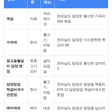
류
메뉴
커피,
전라남도 담양군 봉산면 기곡리
옥담
카페
케이
264 옥담
크
불고
기,
전라남도 담양군 가사문학면 학
수려재
한식
비빔
선리 88
밥
쌍교숯불갈
육류,
갈비,
전라남도 담양군 봉산면 양지리
비 담양 본
고기
삼겹
2
점
요리
살
불고
담양앞집
전라남도 담양군 담양읍 백동리
기,
떡갈비국수
한식
670-12 담양앞집 떡갈비국수전
비빔
전문점
문점
밥
베비에르
베이
대표
전라남도 담양군 담양읍 남산리