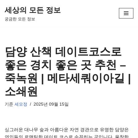
세상의 모든 정보
콘
궁금한 모든 정보
텐
츠
로
건
담양 산책 데이트코스로
너
뛰
좋은 경치 좋은 곳 추천 –
기
죽녹원 | 메타세쿼이아길 |
소쇄원
기준
세모정
2025년 09월 15일
싱그러운 대나무 숲과 아름다운 자연 경관으로 유명한 담양은
연인들의 로맨틱한 데이트 코스로 손꼽히는 곳입니다. 울창한