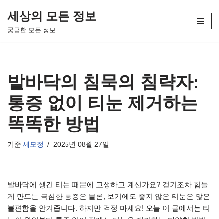
세상의 모든 정보
콘
궁금한 모든 정보
텐
츠
로
건
발바닥의 침묵의 침략자:
너
뛰
통증 없이 티눈 제거하는
기
똑똑한 방법
기준
세모정
2025년 08월 27일
발바닥에 생긴 티눈 때문에 고생하고 계신가요? 걷기조차 힘들
게 만드는 극심한 통증은 물론, 보기에도 좋지 않은 티눈은 많은
불편함을 안겨줍니다. 하지만 걱정 마세요! 오늘 이 글에서는 티