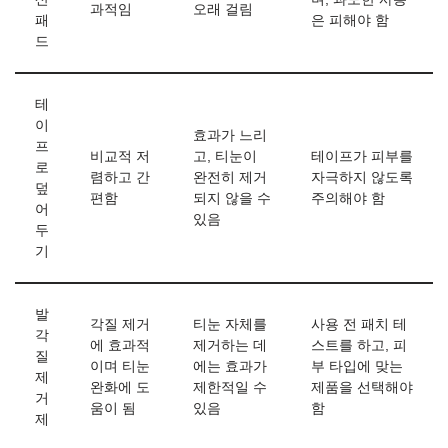
과적임
오래 걸림
패
은 피해야 함
드
테
이
효과가 느리
프
비교적 저
고, 티눈이
테이프가 피부를
로
렴하고 간
완전히 제거
자극하지 않도록
덮
편함
되지 않을 수
주의해야 함
어
있음
두
기
발
각질 제거
티눈 자체를
사용 전 패치 테
각
에 효과적
제거하는 데
스트를 하고, 피
질
이며 티눈
에는 효과가
부 타입에 맞는
제
완화에 도
제한적일 수
제품을 선택해야
거
움이 됨
있음
함
제