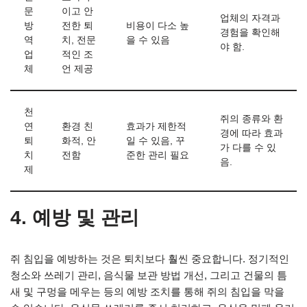
문
이고 안
업체의 자격과
방
전한 퇴
비용이 다소 높
경험을 확인해
역
치, 전문
을 수 있음
야 함.
업
적인 조
체
언 제공
천
쥐의 종류와 환
연
환경 친
효과가 제한적
경에 따라 효과
퇴
화적, 안
일 수 있음, 꾸
가 다를 수 있
치
전함
준한 관리 필요
음.
제
4. 예방 및 관리
쥐 침입을 예방하는 것은 퇴치보다 훨씬 중요합니다. 정기적인
청소와 쓰레기 관리, 음식물 보관 방법 개선, 그리고 건물의 틈
새 및 구멍을 메우는 등의 예방 조치를 통해 쥐의 침입을 막을