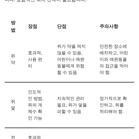
방
장점
단점
주의사항
법
쥐가 약을 먹지
안전한 장소에
효과적,
않을 수 있음,
배치하고, 어린
쥐
사용 편
어린이나 애완
이와 애완동물
약
리
동물에게 위험
의 접근을 막아
할 수 있음
야 함.
인도적
인 방법,
지속적인 관리
정기적으로 확
쥐
쥐의 개
필요, 쥐가 덫을
인하고, 쥐를
덫
체수 확
피할 수 있음
처리해야 함.
인 가능
전
효과적