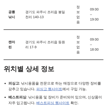
정
09:00
공릉
경기도 파주시 조리읍 봉일
보
–
낚시
천리 140-13
없
19:00
음
정
09:00
캔마
경기도 파주시 조리읍 등원
보
–
린
리 17-9
없
18:00
음
위치별 상세 정보
피싱고
: 낚시용품을 전문으로 하는 매장으로 다양한 장비를
갖추고 있습니다.
피싱고 웹사이트
에서 구입 가능.
베스트피싱
: 낚시용품 및 장비가 준비되어 있으며, 신상품이
자주 입고됩니다.
베스트피싱 웹사이트
확인.