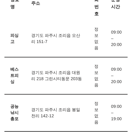
주소
명
번
시간
호
정
09:00
피싱
경기도 파주시 조리읍 오산
보
–
고
리 151-7
없
20:00
음
정
베스
09:00
경기도 파주시 조리읍 대원
보
트피
–
리 218 그린시티동문 203동
없
싱
20:00
음
정
공능
09:00
경기도 파주시 조리읍 봉일
보
낚시
–
천리 142-12
없
총포
19:00
음