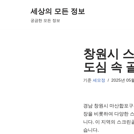
세상의 모든 정보
콘
궁금한 모든 정보
텐
츠
로
건
창원시 스
너
도심 속 골
뛰
기
기준
세모정
2025년 05
경남 창원시 마산합포구
장을 비롯하여 다양한 
니다. 이 지역의 스크린
습니다.