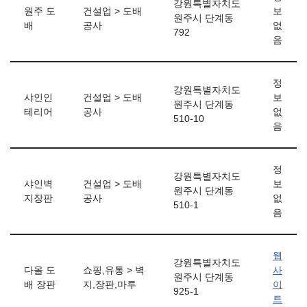
강원특별자치도
원주 도
건설업 > 도배
보
원주시 단계동
배
공사
없
792
음
정
강원특별자치도
샤인인
건설업 > 도배
보
원주시 단계동
테리어
공사
없
510-10
음
정
강원특별자치도
샤인벽
건설업 > 도배
보
원주시 단계동
지장판
공사
없
510-1
음
웹
강원특별자치도
다올 도
쇼핑,유통 > 벽
사
원주시 단계동
배 장판
지,장판,마루
이
925-1
트