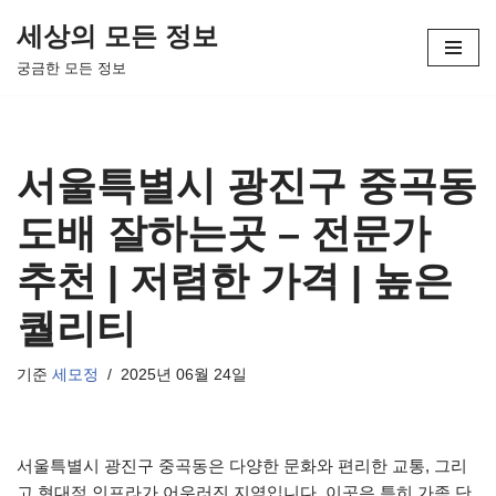
세상의 모든 정보
콘
궁금한 모든 정보
텐
츠
로
건
서울특별시 광진구 중곡동
너
뛰
도배 잘하는곳 – 전문가
기
추천 | 저렴한 가격 | 높은
퀄리티
기준
세모정
2025년 06월 24일
서울특별시 광진구 중곡동은 다양한 문화와 편리한 교통, 그리
고 현대적 인프라가 어우러진 지역입니다. 이곳은 특히 가족 단