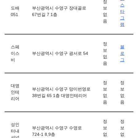
정
스
도배
부산광역시 수영구 장대골로
보
타
051
67번길 7 1층
없
그
음
램
정
스페
블
보
이스
부산광역시 수영구 광서로 54
로
없
비
그
음
정
정
대명
부산광역시 수영구 망미번영로
보
보
인테
38번길 65 1층 대명인테리어
없
없
리어
음
음
정
정
성인
부산광역시 수영구 수영로
보
보
터내
724-1 8,9층
없
없
셔널